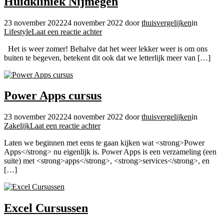
Huidkliniek Nijmegen
23 november 2022
24 november 2022
door
thuisvergelijken
in
op
Lifestyle
Laat een reactie achter
Huidkliniek
Het is weer zomer! Behalve dat het weer lekker weer is om ons
Nijmegen
buiten te begeven, betekent dit ook dat we letterlijk meer van […]
Power Apps cursus
23 november 2022
24 november 2022
door
thuisvergelijken
in
op
Zakelijk
Laat een reactie achter
Power
Laten we beginnen met eens te gaan kijken wat <strong>Power
Apps
Apps</strong> nu eigenlijk is. Power Apps is een verzameling (een
cursus
suite) met <strong>apps</strong>, <strong>services</strong>, en
[…]
Excel Cursussen