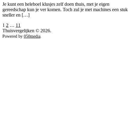
Je kunt een heleboel klusjes zelf doen thuis, met je eigen
klussen
gereedschap kun je ver komen. Toch zul je met machines een stuk
soepeler
sneller en […]
laten
verlopen
Berichten
1
2
…
11
Thuisvergelijken © 2026.
paginering
Powered by
050media
.