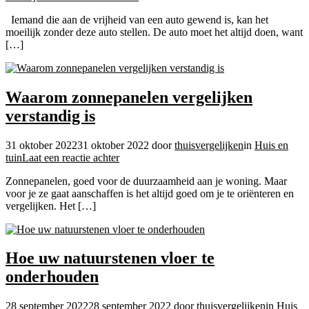
Garage
Iemand die aan de vrijheid van een auto gewend is, kan het
Waddinxveen
moeilijk zonder deze auto stellen. De auto moet het altijd doen, want
[…]
Waarom zonnepanelen vergelijken
verstandig is
31 oktober 2022
31 oktober 2022
door
thuisvergelijken
in
Huis en
op
tuin
Laat een reactie achter
Waarom
Zonnepanelen, goed voor de duurzaamheid aan je woning. Maar
zonnepanelen
voor je ze gaat aanschaffen is het altijd goed om je te oriënteren en
vergelijken
vergelijken. Het […]
verstandig
is
Hoe uw natuurstenen vloer te
onderhouden
28 september 2022
28 september 2022
door
thuisvergelijken
in
Huis