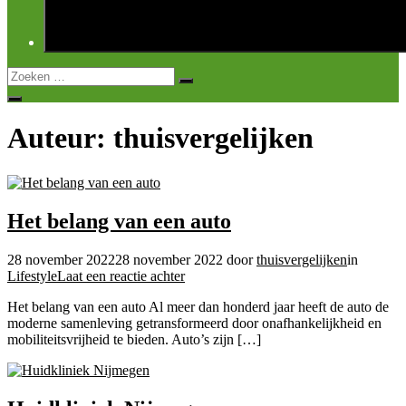
Zoek
Zoeken
naar:
Open
zoeken
Auteur:
thuisvergelijken
Het belang van een auto
28 november 2022
28 november 2022
door
thuisvergelijken
in
op
Lifestyle
Laat een reactie achter
Het
Het belang van een auto Al meer dan honderd jaar heeft de auto de
belang
moderne samenleving getransformeerd door onafhankelijkheid en
van
mobiliteitsvrijheid te bieden. Auto’s zijn […]
een
auto