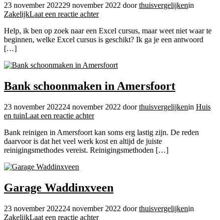
23 november 2022
29 november 2022
door
thuisvergelijken
in
op
Zakelijk
Laat een reactie achter
Excel
Help, ik ben op zoek naar een Excel cursus, maar weet niet waar te
Cursussen
beginnen, welke Excel cursus is geschikt? Ik ga je een antwoord
[…]
Bank schoonmaken in Amersfoort
23 november 2022
24 november 2022
door
thuisvergelijken
in
Huis
op
en tuin
Laat een reactie achter
Bank
Bank reinigen in Amersfoort kan soms erg lastig zijn. De reden
schoonmaken
daarvoor is dat het veel werk kost en altijd de juiste
in
reinigingsmethodes vereist. Reinigingsmethoden […]
Amersfoort
Garage Waddinxveen
23 november 2022
24 november 2022
door
thuisvergelijken
in
op
Zakelijk
Laat een reactie achter