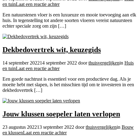
op
en tuin
Laat een reactie achter
Hoe
Een natuurstenen vloer is een luxueuze en mooie toevoeging aan elk
uw
huis. In tegenstelling tot andere soorten vloeren vereist natuursteen
natuurstenen
echter speciale zorg om zijn […]
vloer
te
onderhouden
Dekbedovertrek wit, keuzegids
14 september 2022
14 september 2022
door
thuisvergelijken
in
Huis
op
en tuin
Laat een reactie achter
Dekbedovertrek
Een goede nachtrust is essentieel voor een productieve dag. Als je
wit,
moeite hebt met slapen, is het misschien tijd om te investeren in een
keuzegids
dekbedovertrek […]
Jouw klussen soepeler laten verlopen
23 augustus 2022
13 september 2022
door
thuisvergelijken
in
Bouw
op
en klussen
Laat een reactie achter
Jouw