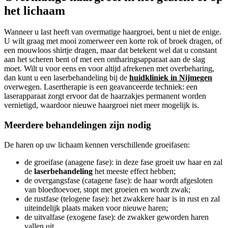
het lichaam
Wanneer u last heeft van overmatige haargroei, bent u niet de enige.
U wilt graag met mooi zomerweer een korte rok of broek dragen, of
een mouwloos shirtje dragen, maar dat betekent wel dat u constant
aan het scheren bent of met een ontharingsapparaat aan de slag
moet. Wilt u voor eens en voor altijd afrekenen met overbeharing,
dan kunt u een laserbehandeling bij de
huidkliniek in Nijmegen
overwegen. Lasertherapie is een geavanceerde techniek: een
laserapparaat zorgt ervoor dat de haarzakjes permanent worden
vernietigd, waardoor nieuwe haargroei niet meer mogelijk is.
Meerdere behandelingen zijn nodig
De haren op uw lichaam kennen verschillende groeifasen:
de groeifase (anagene fase): in deze fase groeit uw haar en zal
de
laserbehandeling
het meeste effect hebben;
de overgangsfase (catagene fase): de haar wordt afgesloten
van bloedtoevoer, stopt met groeien en wordt zwak;
de rustfase (telogene fase): het zwakkere haar is in rust en zal
uiteindelijk plaats maken voor nieuwe haren;
de uitvalfase (exogene fase): de zwakker geworden haren
vallen uit.