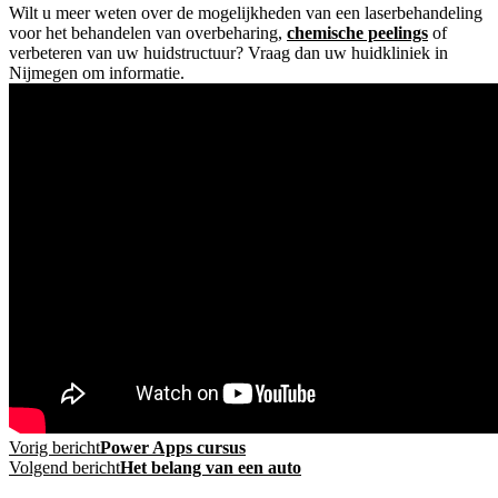
Wilt u meer weten over de mogelijkheden van een laserbehandeling
voor het behandelen van overbeharing,
chemische peelings
of
verbeteren van uw huidstructuur? Vraag dan uw huidkliniek in
Nijmegen om informatie.
Bericht
Vorig bericht
Power Apps cursus
Volgend bericht
Het belang van een auto
navigatie