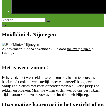
Zoek
Zoeken
naar:
Open
zoeken
Huidkliniek Nijmegen
23 november 2022
24 november 2022
door
thuisvergelijken
in
Lifestyle
Het is weer zomer!
Behalve dat het weer lekker weer is om ons buiten te begeven,
betekent dit ook dat we letterlijk meer van onszelf blootgeven.
Shirtjes en blouses met korte of zonder mouwen. Korte jurkjes of
rokken en broeken. Maar we willen er dan wel op ons best uitzien.
Tijd daarom voor een bezoek aan de
huidkliniek Nijmegen
.
Overmatige haargroei in het gezicht of op